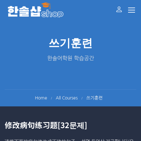
쓰기훈련
한솔어학원 학습공간
Home
All Courses
쓰기훈련
修改病句练习题[32문제]