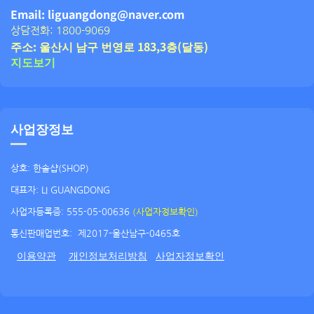
Email: liguangdong@naver.com
상담전화: 1800-9069
주소: 울산시 남구 번영로 183,3층(달동)
지도보기
사업장정보
상호: 한솔샵(SHOP)
대표자: LI GUANGDONG
사업자등록증: 555-05-00636
(사업자정보확인)
통신판매업번호:
제2017-울산남구-0465호
이용약관
개인정보처리방침
사업자정보확인