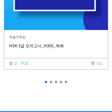
한솔어학원
HSK 3급 모의고사_H305_독해
무료
0
102