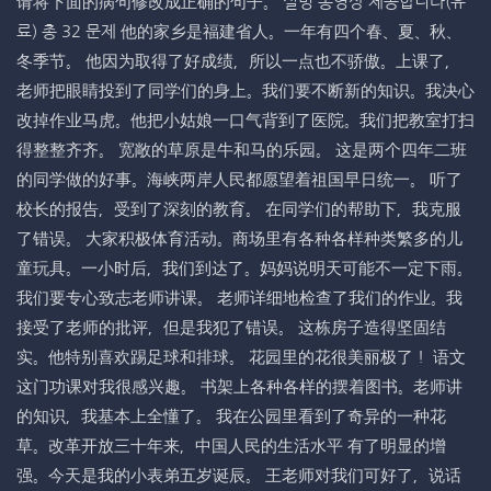
请将下面的病句修改成正确的句子。 설명 동영상 제공합니다(유
료) 총 32 문제 他的家乡是福建省人。一年有四个春、夏、秋、
冬季节。 他因为取得了好成绩，所以一点也不骄傲。上课了，
老师把眼睛投到了同学们的身上。我们要不断新的知识。我决心
改掉作业马虎。他把小姑娘一口气背到了医院。我们把教室打扫
得整整齐齐。 宽敞的草原是牛和马的乐园。 这是两个四年二班
的同学做的好事。海峡两岸人民都愿望着祖国早日统一。 听了
校长的报告，受到了深刻的教育。 在同学们的帮助下，我克服
了错误。 大家积极体育活动。商场里有各种各样种类繁多的儿
童玩具。一小时后，我们到达了。妈妈说明天可能不一定下雨。
我们要专心致志老师讲课。 老师详细地检查了我们的作业。我
接受了老师的批评，但是我犯了错误。 这栋房子造得坚固结
实。他特别喜欢踢足球和排球。 花园里的花很美丽极了！ 语文
这门功课对我很感兴趣。 书架上各种各样的摆着图书。老师讲
的知识，我基本上全懂了。 我在公园里看到了奇异的一种花
草。改革开放三十年来，中国人民的生活水平 有了明显的增
强。今天是我的小表弟五岁诞辰。 王老师对我们可好了，说话