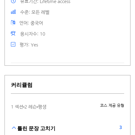
유효기간
Lifetime access
수준
모든 레벨
언어
중국어
응시자수
10
평가
Yes
커리큘럼
코스 제공 유형
1 섹션
2 레슨
평생
3
틀린 문장 고치기