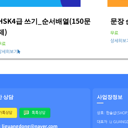
HSK4급 쓰기_순서배열(150문
문장 
제)
무료
상세히보
무료
상세히보기
간 상담
사업장정보
카톡상담
톡톡상담
상호: 한솔샵(SHOP
대표자: LI GUANG
: liguangdong@naver.com