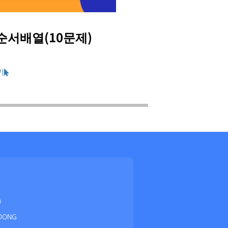
순서배열(10문제)
修改病句练
₩5,000
기
상세히보기
)
DONG