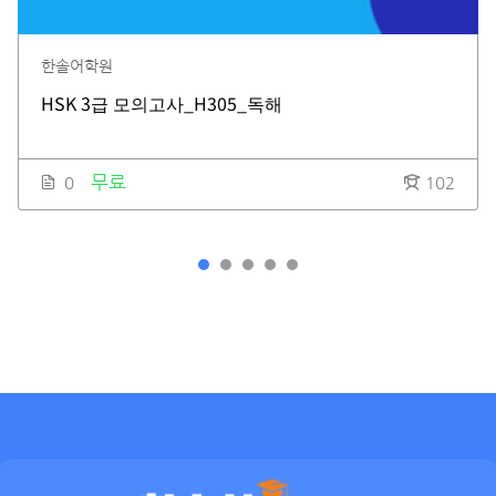
한솔어학원
HSK 3급 모의고사_H305_독해
무료
0
102