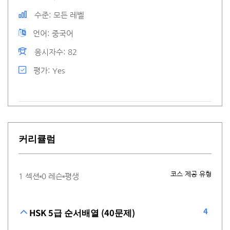
수준
모든 레벨
언어
중국어
응시자수
82
평가
Yes
커리큘럼
코스 제공 유형
1 섹션
0 레슨
평생
4
HSK 5급 순서배열 (40문제)