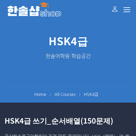
HSK4급
한솔어학원 학습공간
Home
All Courses
HSK4급
HSK4급 쓰기_순서배열(150문제)