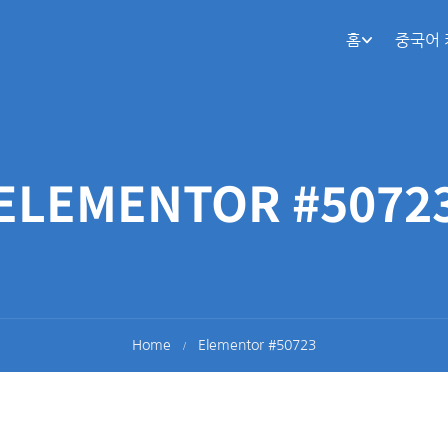
홈
중국어
ELEMENTOR #5072
Home
Elementor #50723