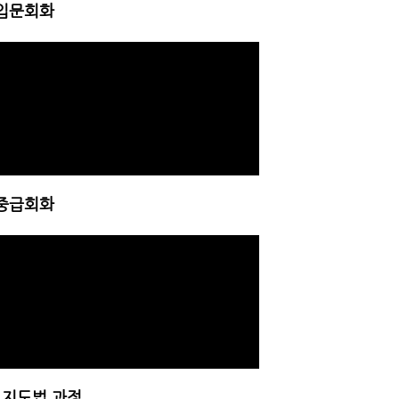
입문회화
중급회화
 지도법 과정