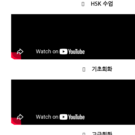
HSK 수업
기초회화
고급회화