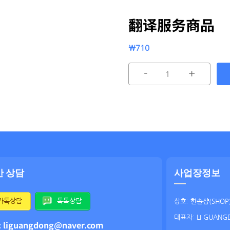
翻译服务商品
₩
710
-
+
간 상담
사업장정보
카톡상담
톡톡상담
상호: 한솔샵(SHOP
대표자: LI GUANG
: liguangdong@naver.com