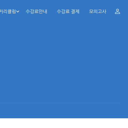
 커리큘럼
수강료안내
수강료 결제
모의고사