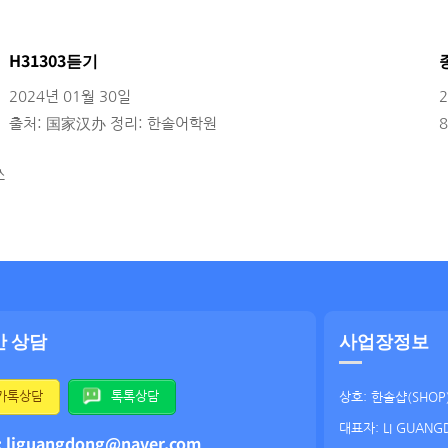
H31303듣기
2024년 01월 30일
출처: 国家汉办 정리: 한솔어학원
정
쓰
간 상담
사업장정보
카톡상담
톡톡상담
상호: 한솔샵(SHOP
대표자: LI GUANG
: liguangdong@naver.com