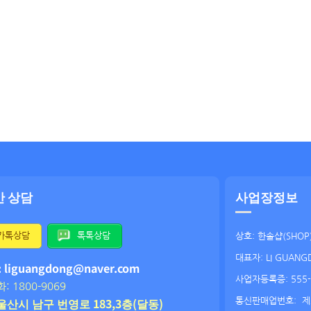
간 상담
사업장정보
카톡상담
톡톡상담
상호: 한솔샵(SHOP
대표자: LI GUANG
: liguangdong@naver.com
사업자등록증: 555-
: 1800-9069
울산시 남구 번영로 183,3층(달동)
통신판매업번호:
제