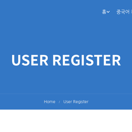
홈
중국어
USER REGISTER
Home
User Register