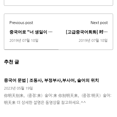
Previous post
Next post
중국어로 "너 생일이 언
[고급중국어회화] 时间
제야?"를 어떻게 표현
的表达(시간표현의 방
2019년 07월 18일
2019년 07월 18일
할까요? (동영상)
법)(동영상)
추천 글
중국어 문법 | 조동사, 부정부사,부사어, 술어의 위치
2023년 05월 19일
你明天别来。(중점:来）술어:来 你别明天来。(중점:明天）술어:
明天来 더 상세한 설명은 동영상을 참고하세요.^^