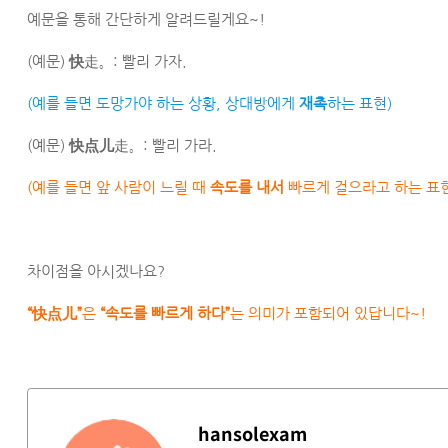
예문을 통해 간단하게 알려드릴게요~!
(예문)
快
​走。: 빨리 가자.
(예를 들면 도망가야 하는 상황, 상대방에게
재촉
하는 표현)
(예문) ​
快点儿
走。: 빨리 가라.
(예를 들면 앞 사람이 느릴 때
속도를 내서
빠르게 걸으라고 하는 표현
차이점을 아시겠나요?
“快点儿”
은
“속도를 빠르게 하다”
는 의미가 포함되어 있답니다~!
hansolexam