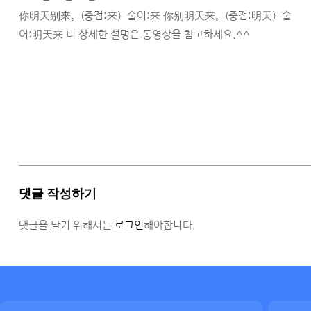
你明天别来。(중점:来）술어:来 你别明天来。(중점:明天）술
어:明天来 더 상세한 설명은 동영상을 참고하세요.^^
댓글 작성하기
댓글을 달기 위해서는
로그인
해야합니다.