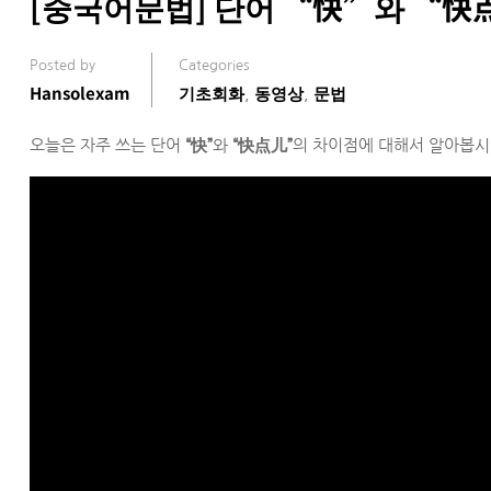
[중국어문법] 단어 “快”와 “快
Posted by
Categories
Hansolexam
기초회화
동영상
문법
,
,
오늘은 자주 쓰는 단어
“快”
와
“快点儿”
의 차이점에 대해서 알아봅시