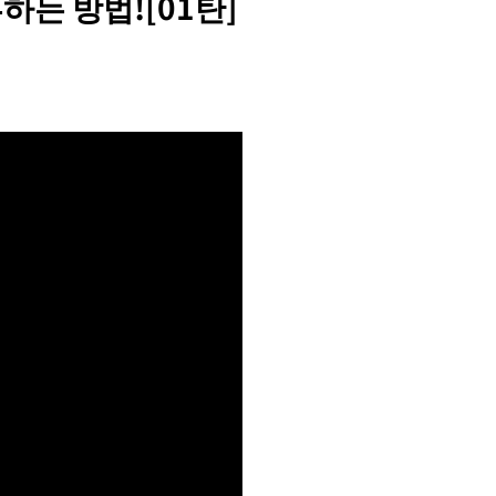
하는 방법![01탄]