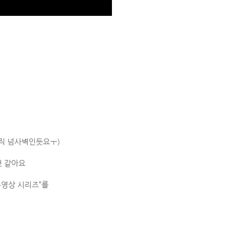
아직 넘사벽인듯요ㅜ)
것 같아요
동영상 시리즈”를