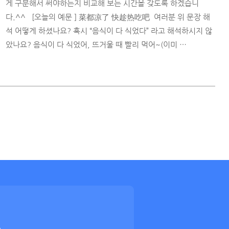
게 구분해서 써야하는지 비교해 보는 시간을 갖도록 하겠습니
다.^^ ​ ​ [오늘의 예문 ] 菜都凉了 快趁热吃吧 ​ 여러분 위 문장 해
석 어떻게 하셨나요? 혹시 “음식이 다 식었다” 라고 해석하시지 않
았나요? 음식이 다 식었어, 뜨거울 때 빨리 먹어~(이미 …