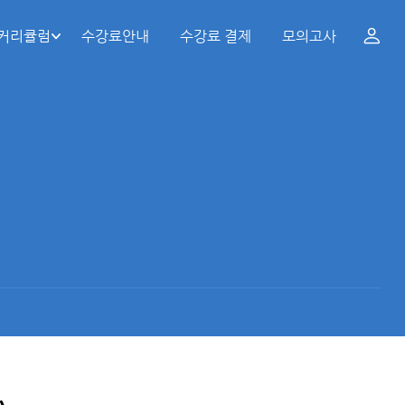
 커리큘럼
수강료안내
수강료 결제
모의고사