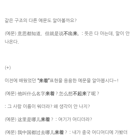
같은 구조의 다른 예문도 알아볼까요?
(예문) 意思都知道，但就是说
不出来
。: 뜻은 다 아는데, 말이 안
나온다.
(+)
이전에 배웠었던
“来着”
표현을 응용한 예문을 알아봅시다~!
(예문) 他叫什么名字
来着
？怎么想
不起来
了呢？
: 그 사람 이름이 뭐더라? 왜 생각이 안 나지?
(예문) 这里是哪儿
来着
？ : 여기가 어디더라?
(예문) 我中国都过去哪儿
来着
？ : 내가 중국 어디어디에 가봤더