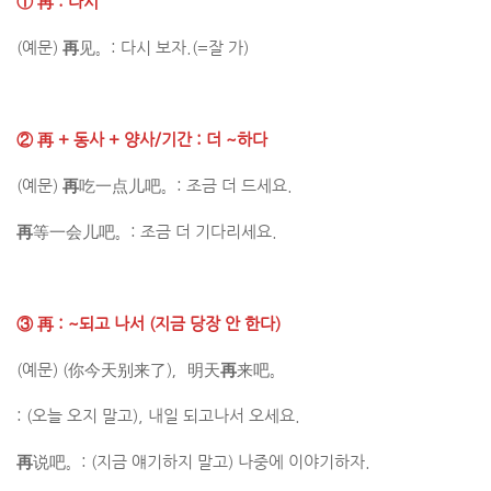
①
再
: 다시
(예문)
再
见。: 다시 보자.(=잘 가)
②
再
+
동사
+
양사/기간
: 더 ~하다
(예문)
再
吃一点儿吧。: 조금 더 드세요.
再
等一会儿吧。: 조금 더 기다리세요.
③
再
: ~되고 나서 (지금 당장 안 한다)
(예문) (你今天别来了)，明天
再
来吧。
: (오늘 오지 말고), 내일 되고나서 오세요.
再
说吧。: (지금 얘기하지 말고) 나중에 이야기하자.