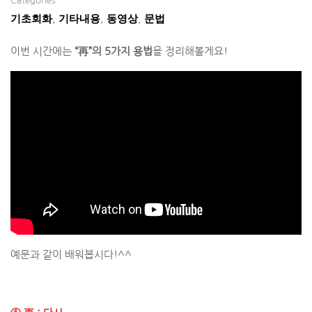
Categories
기초회화
기타내용
동영상
문법
,
,
,
이번 시간에는
“再”의 5가지 용법
을 정리해볼게요!
예문과 같이 배워봅시다!^^