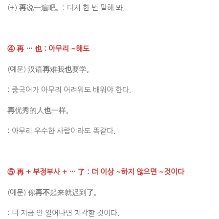
(+)
再
说一遍吧。: 다시 한 번 말해 봐.
④
再 … 也
: 아무리 ~해도
(예문) 汉语
再
难我
也
要学。
: 중국어가 아무리 어려워도 배워야 한다.
再
优秀的人
也
一样。
: 아무리 우수한 사람이라도 똑같다.
⑤
再 + 부정부사 + … 了
: 더 이상 ~하지 않으면 ~것이다
(예문) 你
再不
起来就迟到
了
。
: 너 지금 안 일어나면 지각할 것이다.