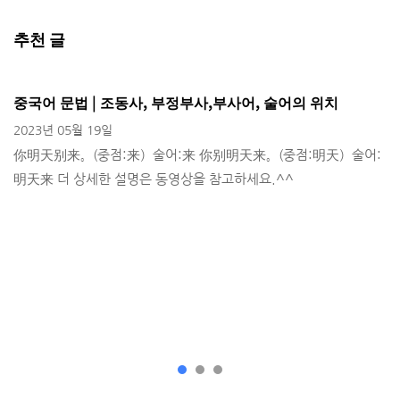
추천 글
중국어 문법 | 조동사, 부정부사,부사어, 술어의 위치
2023년 05월 19일
你明天别来。(중점:来）술어:来 你别明天来。(중점:明天）술어:
明天来 더 상세한 설명은 동영상을 참고하세요.^^