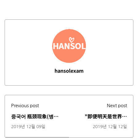
hansolexam
Previous post
Next post
중국어 瓶颈现象(병목
"即便明天是世界末
현상) & 长颈鹿(기린)의
日，我仍要在园中种满
2019년 12월 09일
2019년 12월 12일
유래 (동영상)
莲花" (동영상)