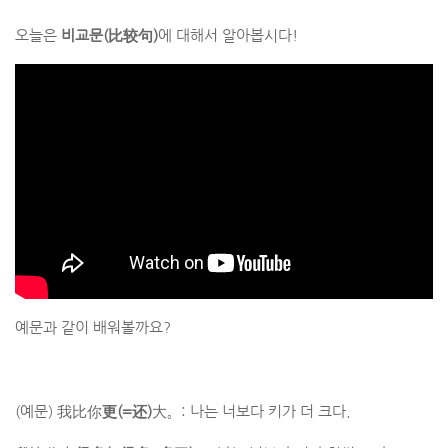
오늘은
비교문(比较句)
에 대해서 알아봅시다!
예문과 같이 배워볼까요?
(예문) 我比你
更
(=
还
)
大。: 나는 너보다 키가 더 크다.