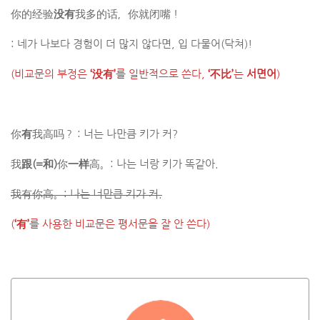
你的经验
没有
​我多的话，你就闭嘴！
: 네가 나보다 경험이 더 많지 않다면, 입 다물어(닥쳐)!
(비교문의 부정은
‘没有’
를 일반적으로 쓴다,
‘不比’
는
서면어
)
你
有
​我高吗？ : 너는 나만큼 키가 커?
我
跟
(=
和
)
你
一样
高。: 나는 너랑 키가 똑같아.
我有你高。: 나는 너만큼 키가 커.
(
‘有’
를 사용한 비교문은 평서문을 잘 안 쓴다)