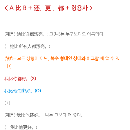
< A 比 B + 还、更 、都 + 형용사 >
(예문) 她比谁
都
漂亮。: 그(녀)는 누구보다도 아름답다.
(= 她比所有人
都
漂亮。)
(
‘都’
는 모든 상황이 아닌,
복수 형태인 상대와 비교
할 때 쓸 수 있
다!)
我比你都好。
(X)
我比他们
都
好。
(O)
(+)
(예문) 我比他
还
好。: 나는 그보다 더 좋다.
(= 我比他
更
好。)