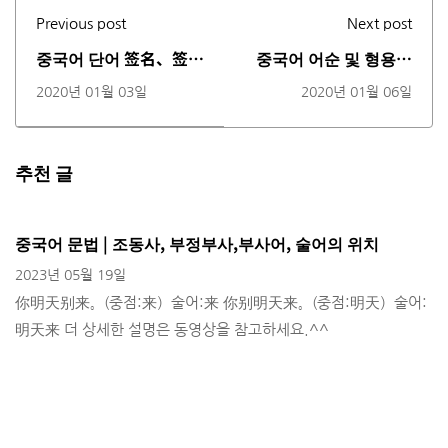
Previous post
Next post
중국어 단어 签名、签
중국어 어순 및 형용사
字、署名의 비교 (동영
술어문 (동영상)
2020년 01월 03일
2020년 01월 06일
상)
추천 글
중국어 문법 | 조동사, 부정부사,부사어, 술어의 위치
2023년 05월 19일
你明天别来。(중점:来）술어:来 你别明天来。(중점:明天）술어:
明天来 더 상세한 설명은 동영상을 참고하세요.^^