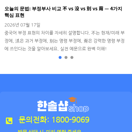
오늘의 문법: 부정부사 비교 不 vs 没 vs 别 vs 甭 — 4가지
H
핵심 표현
2
2026년 07월 17일
출
중국어 부정 표현의 차이를 자세히 설명합니다. 不는 현재/미래 부
정에, 沠은 과거 부정에, 别는 명령 부정에, 甭은 강력한 명령 부정
에 쓰인다는 것을 알아보세요. 실전 예문으로 완벽 이해!
문의전화: 1800-9069
방문 상담 시 미리 연락 주세요.