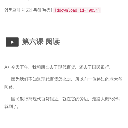
입문교재 제6과 독해[녹음]
[ddownload id="905"]
第六课 阅读
A) 今天下午，我和朋友去了现代百货，还去了国民银行。
因为我们不知道现代百货怎么走，所以向一位路过的老大爷
问路。
国民银行离现代百货很近，就在它的旁边，走路大概
5
分钟
就到了。