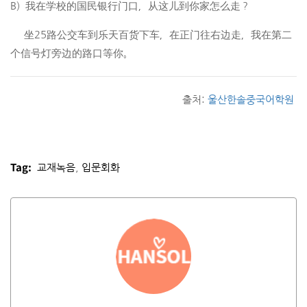
B) 我在学校的国民银行门口，从这儿到你家怎么走？
坐
25
路公交车到乐天百货下车，在正门往右边走，我在第二
个信号灯旁边的路口等你。
출처:
울산한솔중국어학원
Tag:
교재녹음
,
입문회화