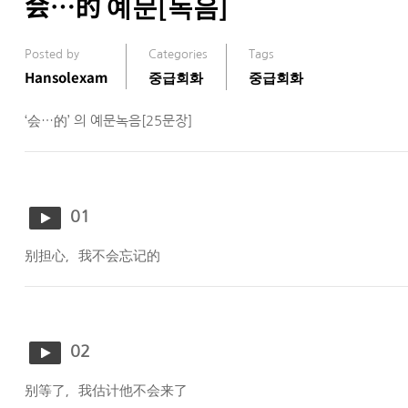
会…的 예문[녹음]
Posted by
Categories
Tags
Hansolexam
중급회화
중급회화
‘会…的’ 의 예문녹음[25문장]
01
别担心，我不会忘记的
02
别等了，我估计他不会来了