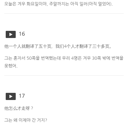
오늘은 겨우 화요일이야, 주말까지는 아직 일러(아직 멀었어).
16
他一个人就翻译了五十页，我们4个人才翻译了三十多页。
그는 혼자서 50쪽을 번역했는데 우리 4명은 겨우 30쪽 밖에 번역을
못했어.
17
他怎么才走呀？
그는 왜 이제야 간 거지?