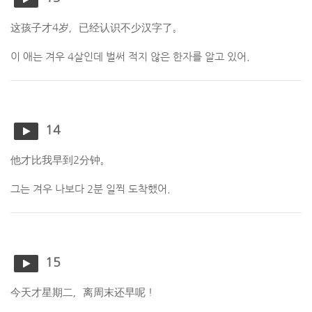
这孩子才4岁，已经认识不少汉字了。
이 애는 겨우 4살인데 벌써 적지 않은 한자를 알고 있어.
14
他才比我早到2分钟。
그는 겨우 나보다 2분 일찍 도착했어.
15
今天才星期二，离周末还早呢！