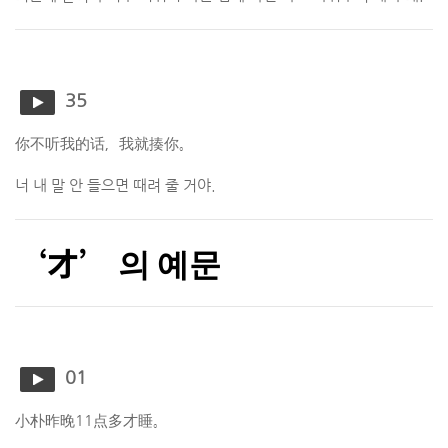
35
你不听我的话，我就揍你。
너 내 말 안 들으면 때려 줄 거야.
‘才’ 의 예문
01
小朴昨晚11点多才睡。