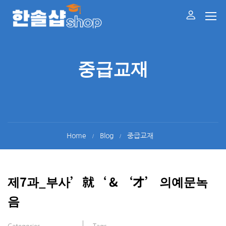
중급교재
Home
Blog
중급교재
제7과_부사’就‘ & ‘才’ 의예문녹
음