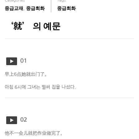
Categories
Tags
중급교재
중급회화
중급회화
,
‘就’ 의 예문
01
早上6点她就出门了。
아침 6시에 그녀는 벌써 집을 나섰다.
02
他不一会儿就把作业做完了。