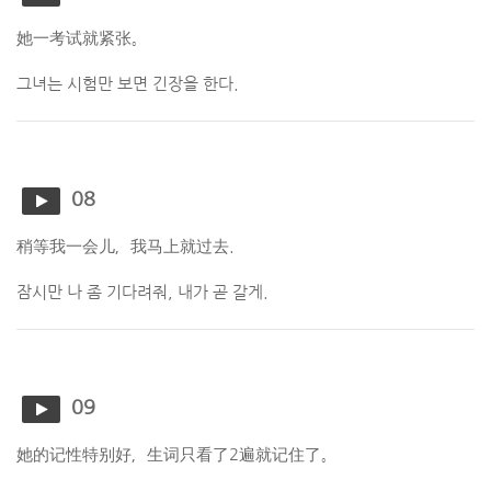
她一考试就紧张。
그녀는 시험만 보면 긴장을 한다.
08
稍等我一会儿，我马上就过去.
잠시만 나 좀 기다려줘, 내가 곧 갈게.
09
她的记性特别好，生词只看了2遍就记住了。