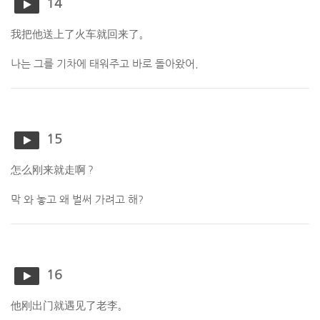
14
我把他送上了火车就回来了。
나는 그를 기차에 태워주고 바로 돌아왔어.
15
怎么刚来就走啊？
막 와 놓고 왜 벌써 가려고 해?
16
他刚出门就遇见了老李。