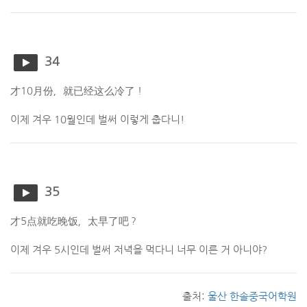
34
才10月份，就已经这么冷了！
이제 겨우 10월인데 벌써 이렇게 춥다니!
35
才5点就吃晚饭，太早了吧？
이제 겨우 5시인데 벌써 저녁을 먹다니 너무 이른 거 아니야?
출처:
울산 한솔중국어학원