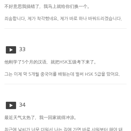
不好意思我搞错了，我马上就给你们换一个。
죄송합니다, 제가 착각했네요, 제가 바로 하나 바꿔드리겠습니다.
33
他刚学了5个月的汉语，就把HSK五级考下来了。
그는 이제 막 5개월 중국어를 배웠는데 벌써 HSK 5급을 땄어요.
34
最近天气太热了，我一回家就得冲凉。
최근에 날씨가 너무 더워서 나는 집에 가면 바로 샤워부터 해야 돼.