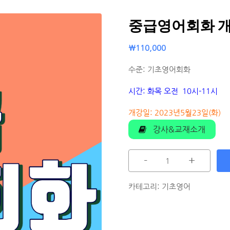
중급영어회화 개
₩
110,000
수준: 기초영어회화
시간: 화목 오전 10시-11시
개강일: 2023년5월23일(화)
강사&교재소개
-
+
카테고리:
기초영어