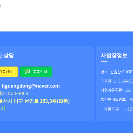
쓰
간 상담
사업장정보
카톡상담
톡톡상담
상호: 한솔샵(SHOP
대표자: LI GUANG
: liguangdong@naver.com
사업자등록증: 555-
: 1800-9069
울산시 남구 번영로 183,3층(달동)
통신판매업번호:
제
보기
이용약관
개