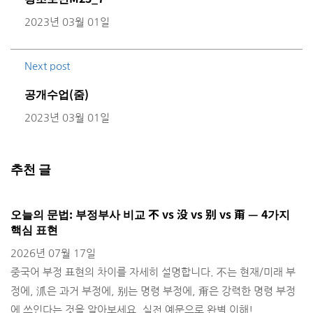
2023년 03월 01일
Next post
공개수업(줌)
2023년 03월 01일
추천 글
오늘의 문법: 부정부사 비교 不 vs 没 vs 别 vs 甭 — 4가지
H
핵심 표현
2
2026년 07월 17일
출
중국어 부정 표현의 차이를 자세히 설명합니다. 不는 현재/미래 부
정에, 沠은 과거 부정에, 别는 명령 부정에, 甭은 강력한 명령 부정
에 쓰인다는 것을 알아보세요. 실전 예문으로 완벽 이해!