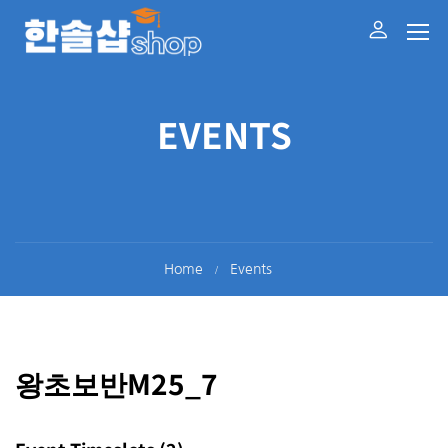
EVENTS
Home
Events
왕초보반M25_7