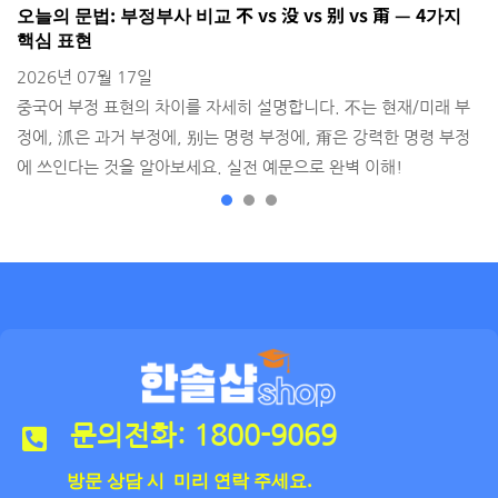
오늘의 문법: 부정부사 비교 不 vs 没 vs 别 vs 甭 — 4가지
H
핵심 표현
2
2026년 07월 17일
출
중국어 부정 표현의 차이를 자세히 설명합니다. 不는 현재/미래 부
정에, 沠은 과거 부정에, 别는 명령 부정에, 甭은 강력한 명령 부정
에 쓰인다는 것을 알아보세요. 실전 예문으로 완벽 이해!
문의전화: 1800-9069
방문 상담 시 미리 연락 주세요.